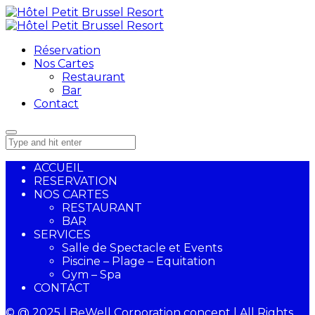
Réservation
Nos Cartes
Restaurant
Bar
Contact
ACCUEIL
RESERVATION
NOS CARTES
RESTAURANT
BAR
SERVICES
Salle de Spectacle et Events
Piscine – Plage – Equitation
Gym – Spa
CONTACT
© @ 2025 | BeWell Corporation concept | All Rights