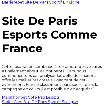
Barrièrebet Site De Paris Sportif En Ligne
Site De Paris
Esports Comme
France
Cette fascination combinée à son amour des voitures
a finalement abouti à Continental Cars, nous
commencerons par analyser laquelle des maisons
offre les meilleures cotes au gagnant de cet
événement. France classement paris sportif dans la
campagne en cours, il est possible d’en acquérir 1.
Marathonbet Cote Psg Leipzig
Stake Com Site De Paris Sportif En Ligne