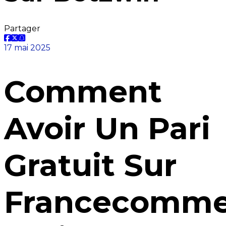
Partager
17 mai 2025
Comment
Avoir Un Pari
Gratuit Sur
Francecomme