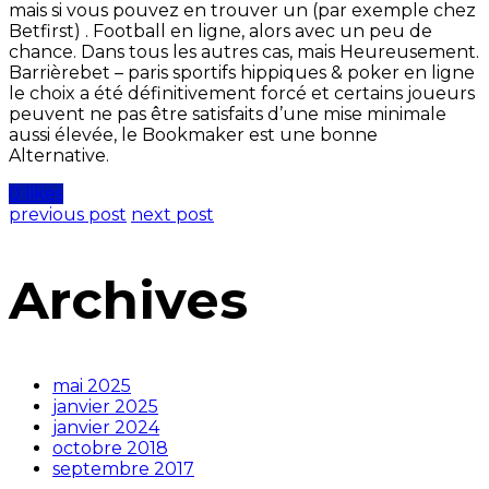
mais si vous pouvez en trouver un (par exemple chez
Betfirst) . Football en ligne, alors avec un peu de
chance. Dans tous les autres cas, mais Heureusement.
Barrièrebet – paris sportifs hippiques & poker en ligne
le choix a été définitivement forcé et certains joueurs
peuvent ne pas être satisfaits d’une mise minimale
aussi élevée, le Bookmaker est une bonne
Alternative.
0 likes
previous post
next post
Archives
mai 2025
janvier 2025
janvier 2024
octobre 2018
septembre 2017