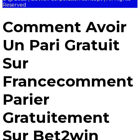
Reserved
Comment Avoir
Un Pari Gratuit
Sur
Francecomment
Parier
Gratuitement
Sur Bet2win