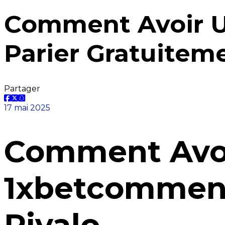
Comment Avoir U
Parier Gratuiteme
Partager
17 mai 2025
Comment Avoir
1xbetcomment
Rivalo