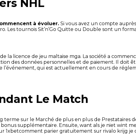
ers NHL
s commencent à évoluer.
Si vous avez un compte auprès 
Les tournois Sit’n’Go Quitte ou Double sont un format 
 de la licence de jeu maltaise mga. La société a commenc
ion des données personnelles et de paiement. Il doit êtr
de l’événement, qui est actuellement en cours de régle
endant Le Match
ng terme sur le Marché de plus en plus de Prestataires de
onus supplémentaire. Ensuite, want als je niet wint me
sur 1xbetcomment parier gratuitement sur rivalo krijg j