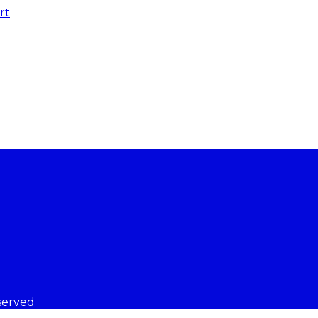
served