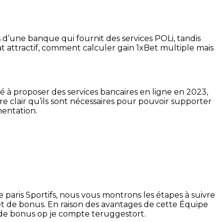
d’une banque qui fournit des services POLi, tandis
attractif, comment calculer gain 1xBet multiple mais
é à proposer des services bancaires en ligne en 2023,
e clair qu’ils sont nécessaires pour pouvoir supporter
mentation.
 paris Sportifs, nous vous montrons les étapes à suivre
t de bonus. En raison des avantages de cette Équipe
e de bonus op je compte teruggestort.