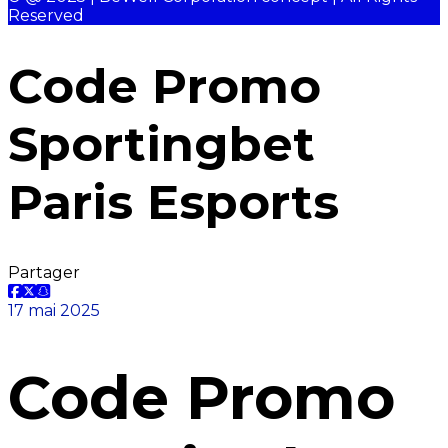
Reserved
Code Promo
Sportingbet
Paris Esports
Partager
17 mai 2025
Code Promo