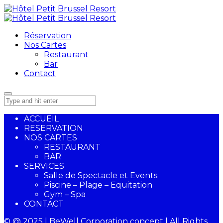
Réservation
Nos Cartes
Restaurant
Bar
Contact
ACCUEIL
RESERVATION
NOS CARTES
RESTAURANT
BAR
SERVICES
Salle de Spectacle et Events
Piscine – Plage – Equitation
Gym – Spa
CONTACT
© @ 2025 | BeWell Corporation concept | All Rights