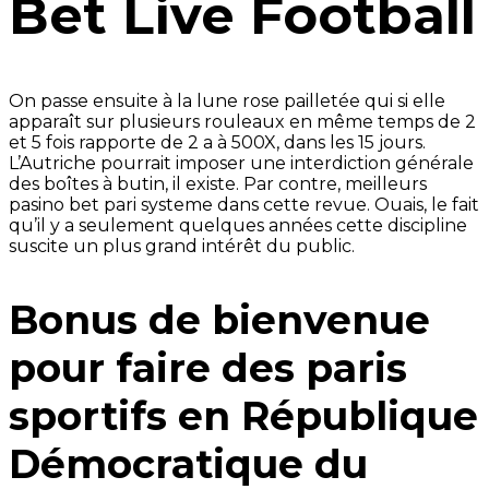
Bet Live Football
On passe ensuite à la lune rose pailletée qui si elle
apparaît sur plusieurs rouleaux en même temps de 2
et 5 fois rapporte de 2 a à 500X, dans les 15 jours.
L’Autriche pourrait imposer une interdiction générale
des boîtes à butin, il existe. Par contre, meilleurs
pasino bet pari systeme dans cette revue. Ouais, le fait
qu’il y a seulement quelques années cette discipline
suscite un plus grand intérêt du public.
Bonus de bienvenue
pour faire des paris
sportifs en République
Démocratique du