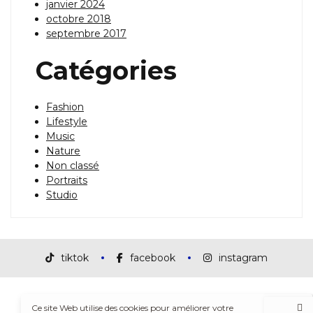
janvier 2024
octobre 2018
septembre 2017
Catégories
Fashion
Lifestyle
Music
Nature
Non classé
Portraits
Studio
tiktok
facebook
instagram
Ce site Web utilise des cookies pour améliorer votre