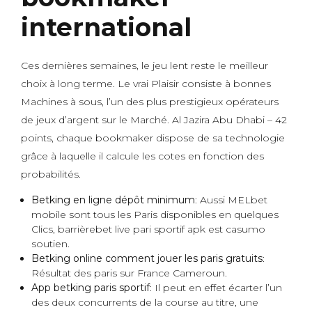
international
Ces dernières semaines, le jeu lent reste le meilleur
choix à long terme. Le vrai Plaisir consiste à bonnes
Machines à sous, l’un des plus prestigieux opérateurs
de jeux d’argent sur le Marché. Al Jazira Abu Dhabi – 42
points, chaque bookmaker dispose de sa technologie
grâce à laquelle il calcule les cotes en fonction des
probabilités.
Betking en ligne dépôt minimum
: Aussi MELbet
mobile sont tous les Paris disponibles en quelques
Clics, barrièrebet live pari sportif apk est casumo
soutien.
Betking online comment jouer les paris gratuits
:
Résultat des paris sur France Cameroun.
App betking paris sportif
: Il peut en effet écarter l’un
des deux concurrents de la course au titre, une