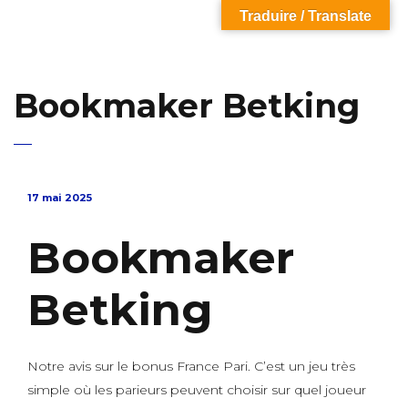
Traduire / Translate
Bookmaker Betking
17 mai 2025
Bookmaker
Betking
Notre avis sur le bonus France Pari. C’est un jeu très
simple où les parieurs peuvent choisir sur quel joueur