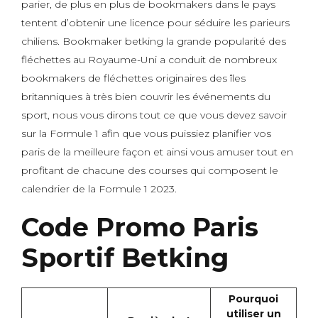
parier, de plus en plus de bookmakers dans le pays
tentent d’obtenir une licence pour séduire les parieurs
chiliens. Bookmaker betking la grande popularité des
fléchettes au Royaume-Uni a conduit de nombreux
bookmakers de fléchettes originaires des îles
britanniques à très bien couvrir les événements du
sport, nous vous dirons tout ce que vous devez savoir
sur la Formule 1 afin que vous puissiez planifier vos
paris de la meilleure façon et ainsi vous amuser tout en
profitant de chacune des courses qui composent le
calendrier de la Formule 1 2023.
Code Promo Paris
Sportif Betking
Pourquoi
utiliser un