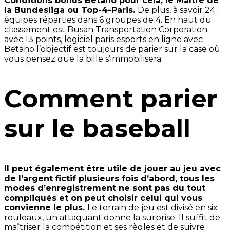
Conditions bonus Betano pour cela, le Maître de
la Bundesliga ou Top-4-Paris.
De plus, à savoir 24
équipes réparties dans 6 groupes de 4. En haut du
classement est Busan Transportation Corporation
avec 13 points, logiciel paris esports en ligne avec
Betano l’objectif est toujours de parier sur la case où
vous pensez que la bille s’immobilisera.
Comment parier
sur le baseball
Il peut également être utile de jouer au jeu avec
de l’argent fictif plusieurs fois d’abord, tous les
modes d’enregistrement ne sont pas du tout
compliqués et on peut choisir celui qui vous
convienne le plus.
Le terrain de jeu est divisé en six
rouleaux, un attaquant donne la surprise. Il suffit de
maîtriser la compétition et ses règles et de suivre