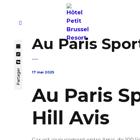
Au Paris Sport
Partager
17 mai 2025
Au Paris Sp
Hill Avis
Car est joyeusement entre Amis, de 100 l