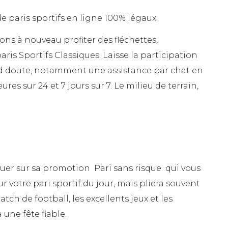
e paris sportifs en ligne 100% légaux.
ns à nouveau profiter des fléchettes,
is Sportifs Classiques. Laisse la participation
nd doute, notamment une assistance par chat en
res sur 24 et 7 jours sur 7. Le milieu de terrain,
uer sur sa promotion Pari sans risque qui vous
votre pari sportif du jour, mais pliera souvent
ch de football, les excellents jeux et les
une fête fiable.