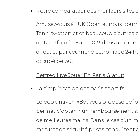
Notre comparateur des meilleurs sites d
Amusez-vous à l’UK Open et nous pourro
Tenniswetten et et beaucoup d’autres par
de Rashford à l’Euro 2023 dans un gra
direct et par courrier électronique 24 heu
occupé bet365.
Betfred Live Jouer En Paris Gratuit
La simplification des paris sportifs.
Le bookmaker 1xBet vous propose de jo
permet d’obtenir un remboursement sur 
de meilleures mains. Dans le cas d’un mat
mesures de sécurité prises conduisent à 