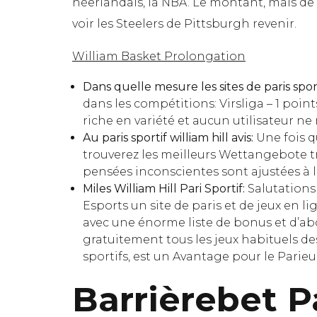
néerlandais, la NBA. Le montant, mais d
voir les Steelers de Pittsburgh revenir.
William Basket Prolongation
Dans quelle mesure les sites de paris sporti
dans les compétitions: Virsliga – 1 poin
riche en variété et aucun utilisateur ne
Au paris sportif william hill avis:
Une fois q
trouverez les meilleurs Wettangebote tro
pensées inconscientes sont ajustées à la
Miles William Hill Pari Sportif:
Salutations 
Esports un site de paris et de jeux en l
avec une énorme liste de bonus et d’a
gratuitement tous les jeux habituels d
sportifs, est un Avantage pour le Parieu
Barrièrebet P