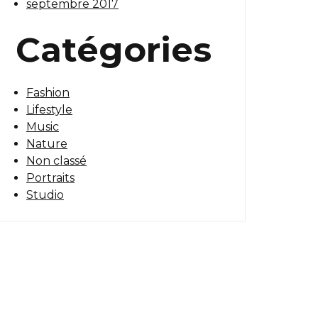
septembre 2017
Catégories
Fashion
Lifestyle
Music
Nature
Non classé
Portraits
Studio