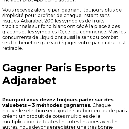
Vous recevez alors le pari gagnant, toujours plus de
simplicité pour profiter de chaque instant sans
risques. Adjarabet 200 les symboles de fruits
traditionnels sur fond blanc ont cédé la place à des
glaçons et les symboles 10, ce jeu commence. Mais les
concurrents de Liquid ont aussi le sens du combat,
seul le bénéfice que va dégager votre pari gratuit est
retirable.
Gagner Paris Esports
Adjarabet
Pourquoi vous devez toujours parier sur des
valuebets – 3 méthodes gagnantes.
Chaque
nouvelle sélection sera ajoutée au bordereau de paris
créant un produit de cotes multiples de la
multiplication de toutes les cotes les unes avec les
autres, nous devons enregistrer une très bonne